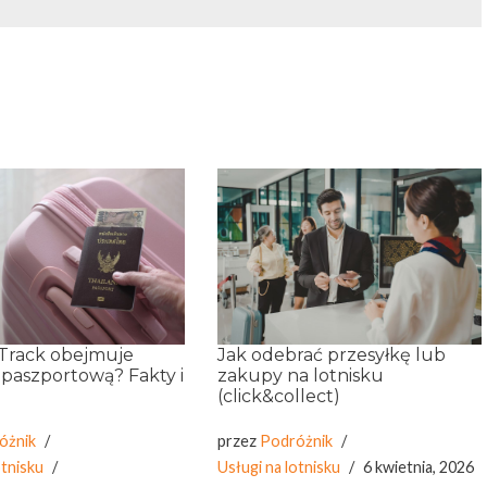
 Track obejmuje
Jak odebrać przesyłkę lub
 paszportową? Fakty i
zakupy na lotnisku
(click&collect)
óżnik
przez
Podróżnik
otnisku
Usługi na lotnisku
6 kwietnia, 2026