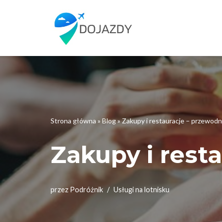
Przejdź
do
treści
Strona główna
»
Blog
»
Zakupy i restauracje – przewodn
Zakupy i rest
przez
Podróżnik
Usługi na lotnisku