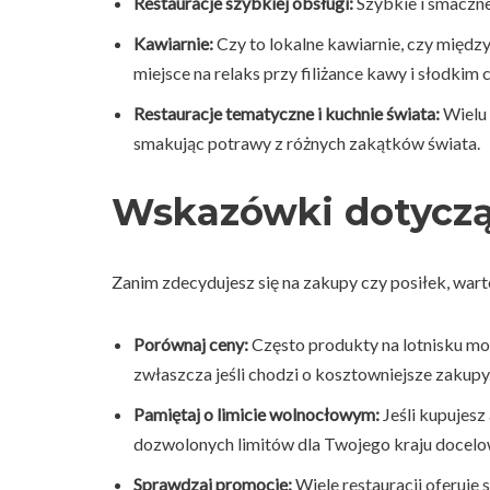
Restauracje szybkiej obsługi:
Szybkie i smaczne 
Kawiarnie:
Czy to lokalne kawiarnie, czy między
miejsce na relaks przy filiżance kawy i słodkim c
Restauracje tematyczne i kuchnie świata:
Wielu 
smakując potrawy z różnych zakątków świata.
Wskazówki dotycząc
Zanim zdecydujesz się na zakupy czy posiłek, wart
Porównaj ceny:
Często produkty na lotnisku mog
zwłaszcza jeśli chodzi o kosztowniejsze zakupy
Pamiętaj o limicie wolnocłowym:
Jeśli kupujesz 
dozwolonych limitów dla Twojego kraju docel
Sprawdzaj promocje:
Wiele restauracji oferuje