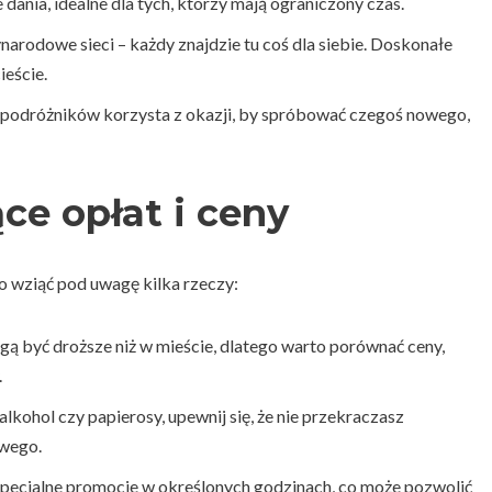
dania, idealne dla tych, którzy mają ograniczony czas.
narodowe sieci – każdy znajdzie tu coś dla siebie. Doskonałe
ieście.
podróżników korzysta z okazji, by spróbować czegoś nowego,
e opłat i ceny
o wziąć pod uwagę kilka rzeczy:
ą być droższe niż w mieście, dlatego warto porównać ceny,
.
alkohol czy papierosy, upewnij się, że nie przekraczasz
owego.
 specjalne promocje w określonych godzinach, co może pozwolić