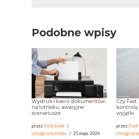
Podobne wpisy
Wydruk i ksero dokumentów
Czy Fast
na lotnisku: awaryjne
kontrolę
scenariusze
wyjątki
przez
Podróżnik
przez
Podr
Usługi na lotnisku
25 maja, 2026
Usługi na l