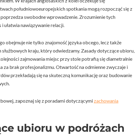
kiem. W krajach anglosaskich z kolei oczekuje się
ństwach południowoeuropejskich spotkania mogą rozpocząć się z
o poprzedza swobodne wprowadzenie. Zrozumienie tych
i ułatwia nawiązywanie relacji.
 obejmuje nie tylko znajomość języka obcego, lecz także
h służbowych kraju, który odwiedzamy. Zasady dotyczące ubioru,
ejności zajmowania miejsc przy stole potrafią się diametralnie
na za brak profesjonalizmu. Otwartość na odmienne zwyczaje i
ardów przekładają się na skuteczną komunikację oraz budowanie
wych.
użbowej, zapoznaj się z poradami dotyczącymi
zachowania
ce ubioru w podróżach