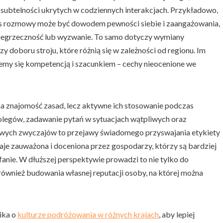
subtelności ukrytych w codziennych interakcjach. Przykładowo,
zas rozmowy może być dowodem pewności siebie i zaangażowania,
niegrzeczność lub wyzwanie. To samo dotyczy wymiany
doboru stroju, które różnią się w zależności od regionu. Im
emy się kompetencją i szacunkiem – cechy nieocenione we
a znajomość zasad, lecz aktywne ich stosowanie podczas
legów, zadawanie pytań w sytuacjach wątpliwych oraz
owych zwyczajów to przejawy świadomego przyswajania etykiety
je zauważona i doceniona przez gospodarzy, którzy są bardziej
anie. W dłuższej perspektywie prowadzi to nie tylko do
również budowania własnej reputacji osoby, na której można
ika o
kulturze podróżowania w różnych krajach
, aby lepiej