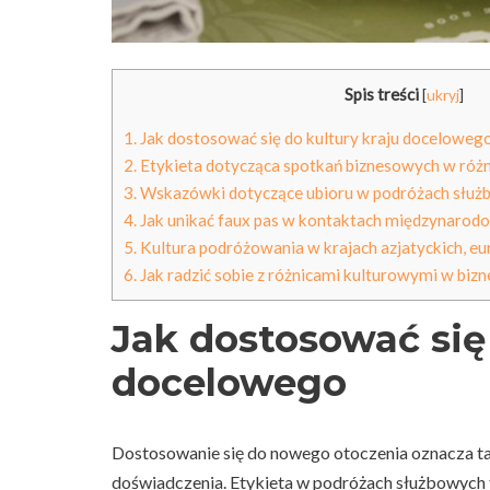
Spis treści
[
ukryj
]
1.
Jak dostosować się do kultury kraju doceloweg
2.
Etykieta dotycząca spotkań biznesowych w różn
3.
Wskazówki dotyczące ubioru w podróżach służ
4.
Jak unikać faux pas w kontaktach międzynarod
5.
Kultura podróżowania w krajach azjatyckich, eu
6.
Jak radzić sobie z różnicami kulturowymi w bizn
Jak dostosować się 
docelowego
Dostosowanie się do nowego otoczenia oznacza ta
doświadczenia. Etykieta w podróżach służbowych to