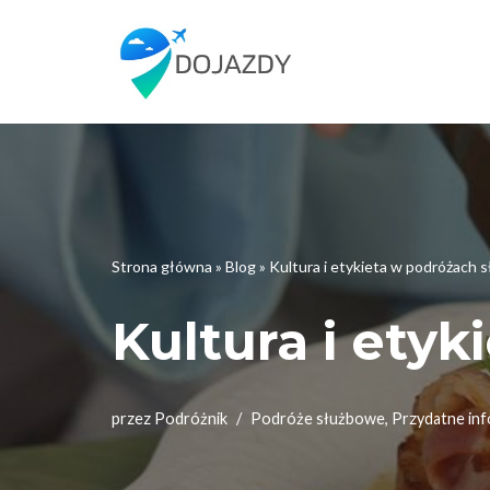
Przejdź
do
treści
Strona główna
»
Blog
»
Kultura i etykieta w podróżach
Kultura i ety
przez
Podróżnik
Podróże służbowe
,
Przydatne inf