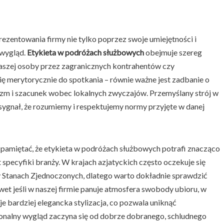
entowania firmy nie tylko poprzez swoje umiejętności i
 wygląd.
Etykieta w podróżach służbowych
obejmuje szereg
naszej osoby przez zagranicznych kontrahentów czy
 merytorycznie do spotkania – równie ważne jest zadbanie o
lizm i szacunek wobec lokalnych zwyczajów. Przemyślany strój w
e sygnał, że rozumiemy i respektujemy normy przyjęte w danej
 pamiętać, że etykieta w podróżach służbowych potrafi znacząco
t specyfiki branży. W krajach azjatyckich często oczekuje się
zy Stanach Zjednoczonych, dlatego warto dokładnie sprawdzić
et jeśli w naszej firmie panuje atmosfera swobody ubioru, w
bardziej elegancka stylizacja, co pozwala uniknąć
sjonalny wygląd zaczyna się od dobrze dobranego, schludnego