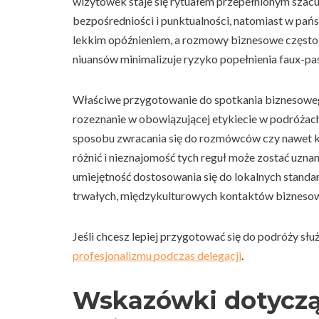
wizytówek staje się rytuałem przepełnionym szacun
bezpośredniości i punktualności, natomiast w pa
lekkim opóźnieniem, a rozmowy biznesowe częst
niuansów minimalizuje ryzyko popełnienia faux-pas 
Właściwe przygotowanie do spotkania biznesowego
rozeznanie w obowiązującej etykiecie w podróżac
sposobu zwracania się do rozmówców czy nawet kol
różnić i nieznajomość tych reguł może zostać uzna
umiejętność dostosowania się do lokalnych stand
trwałych, międzykulturowych kontaktów bizneso
Jeśli chcesz lepiej przygotować się do podróży sł
profesjonalizmu podczas delegacji
.
Wskazówki dotyczą