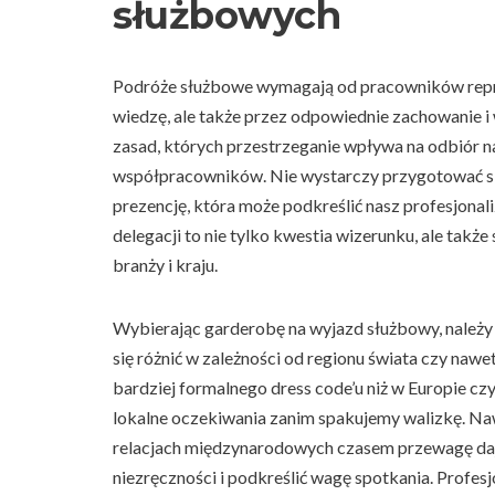
służbowych
Podróże służbowe wymagają od pracowników reprez
wiedzę, ale także przez odpowiednie zachowanie i
zasad, których przestrzeganie wpływa na odbiór 
współpracowników. Nie wystarczy przygotować się
prezencję, która może podkreślić nasz profesjona
delegacji to nie tylko kwestia wizerunku, ale takż
branży i kraju.
Wybierając garderobę na wyjazd służbowy, należy
się różnić w zależności od regionu świata czy nawe
bardziej formalnego dress code’u niż w Europie c
lokalne oczekiwania zanim spakujemy walizkę. Naw
relacjach międzynarodowych czasem przewagę daje 
niezręczności i podkreślić wagę spotkania. Profe