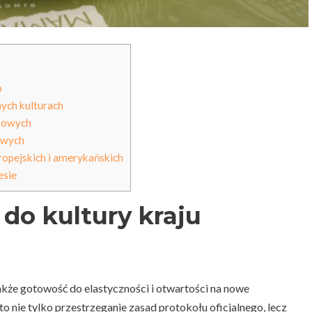
o
ych kulturach
bowych
owych
ropejskich i amerykańskich
esie
do kultury kraju
kże gotowość do elastyczności i otwartości na nowe
 nie tylko przestrzeganie zasad protokołu oficjalnego, lecz